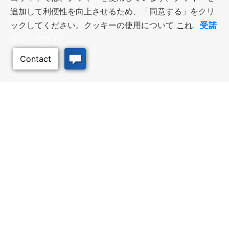
追加して利便性を向上させるため、「同意する」をクリ
受諾
ックしてください。クッキーの使用について
これ
.
オプトアウト
このページのトッ
プへ
ビジネス・リソース
ワークフォース・サービ
ス
優遇措置と融資, 税金・控除・免
除, 立地選定, カンザス州での事業
仕事探し, 求職者サービス, 雇用主
展開
サービス