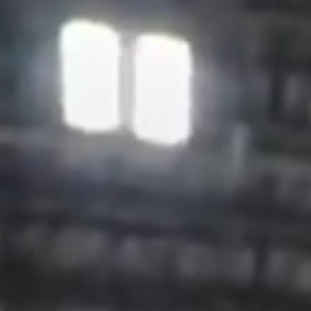
よ
う
こ
そ