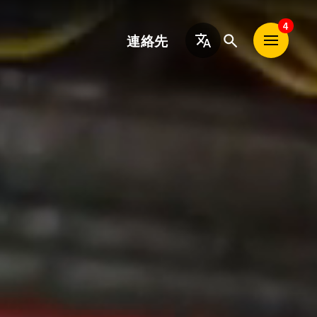
日
4
連絡先
本
語