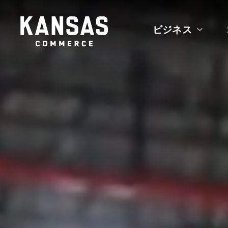
カ
ビジネス
ン
ザ
ス
州
商
務
省
へ