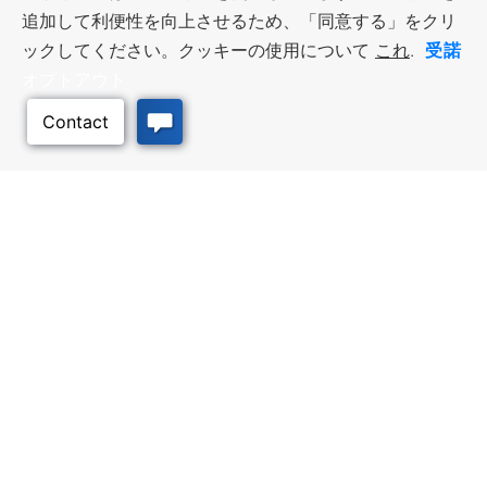
追加して利便性を向上させるため、「同意する」をクリ
受諾
ックしてください。クッキーの使用について
これ
.
オプトアウト
このページのトッ
プへ
ビジネス・リソース
ワークフォース・サービ
ス
優遇措置と融資, 税金・控除・免
除, 立地選定, カンザス州での事業
仕事探し, 求職者サービス, 雇用主
展開
サービス