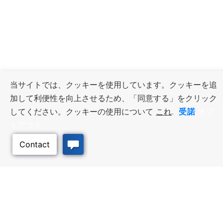
当サイトでは、クッキーを使用しています。クッキーを追
加して利便性を向上させるため、「同意する」をクリック
受諾
してください。クッキーの使用について
これ
.
オプ
トアウト
ビジネス・リソース
ワークフォース・サービ
ス
優遇措置と融資, 税金・控除・免
除, 立地選定, カンザス州での事業
仕事探し, 求職者サービス, 雇用主
展開
サービス
質の高い場所
トラベル・カンザス