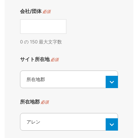
会社/団体
必須
0 の 150 最大文字数
サイト所在地
必須
所在地郡
必須