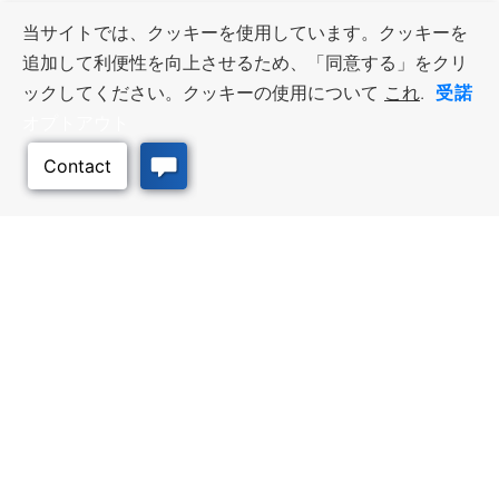
当サイトでは、クッキーを使用しています。クッキーを
追加して利便性を向上させるため、「同意する」をクリ
受諾
ックしてください。クッキーの使用について
これ
.
オプトアウト
このページのトッ
プへ
ビジネス・リソース
ワークフォース・サービ
ス
優遇措置と融資, 税金・控除・免
除, 立地選定, カンザス州での事業
仕事探し, 求職者サービス, 雇用主