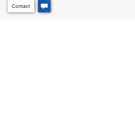
このページのトッ
プへ
ビジネス・リソース
ワークフォース・サービ
ス
優遇措置と融資, 税金・控除・免
除, 立地選定, カンザス州での事業
仕事探し, 求職者サービス, 雇用主
展開
サービス
質の高い場所
トラベル・カンザス
Infrastructure assessment,
カンザスへの旅行計画。訪れるべ
community planning,
き場所、アクティビティ、無料の