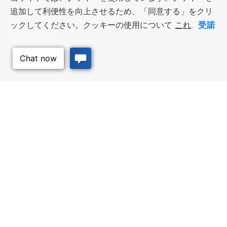
追加して利便性を向上させるため、「同意する」をクリ
受諾
ックしてください。クッキーの使用について
これ
.
オプトアウト
このページのトッ
プへ
ビジネス・リソース
ワークフォース・サービ
ス
優遇措置と融資, 税金・控除・免
除, 立地選定, カンザス州での事業
仕事探し, 求職者サービス, 雇用主
展開
サービス