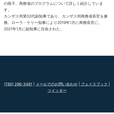
の様子、商務省のプログラムについて詳しく紹介していま
す。
カンザス州第52代副知事であり、カンザス州商務省長官を兼
務。ローラ・ケリー知事により2019年1月に商務長官に、
2021年1月に副知事に任命された。
(785) 296-3481
|
メールでのお問い合わせ
|
フェイスブック
|
ツイッター