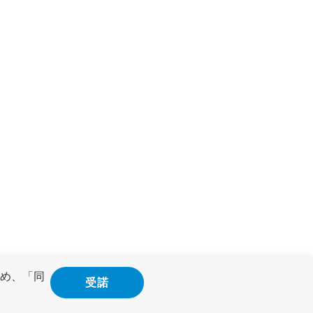
め、「同
受諾