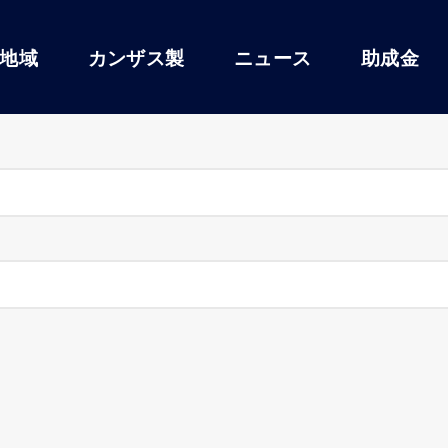
地域
カンザス製
ニュース
助成金