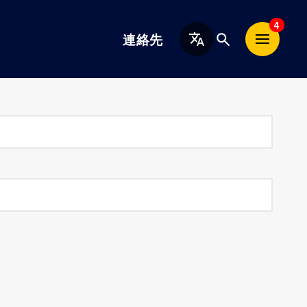
日
4
連絡先
本
語