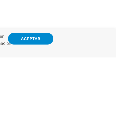
 en
ACEPTAR
mación