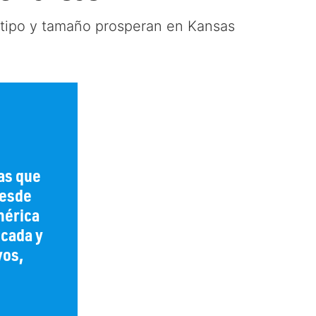
tipo y tamaño prosperan en Kansas
as que
Desde
mérica
icada y
vos,