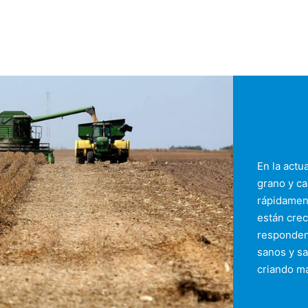
En la actu
grano y ca
rápidament
están crec
responden
sanos y sa
criando m