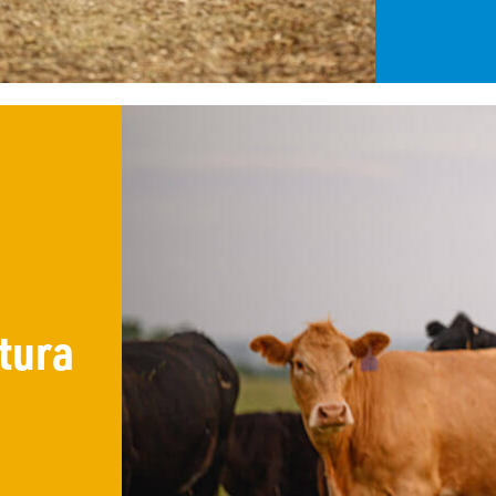
n
tura