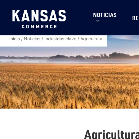
NOTICIAS
RE
Inicio
/
Noticias
/
Industrias clave
/
Agricultura
Agricultur