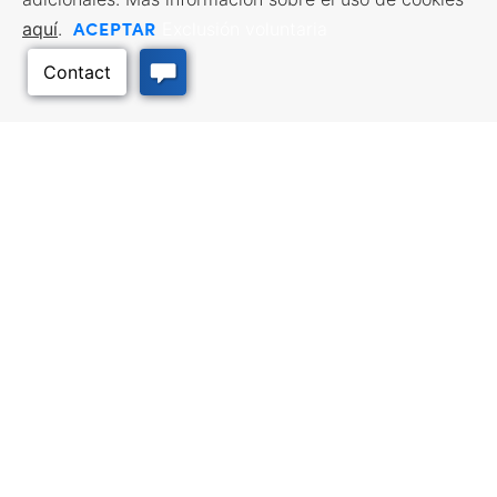
ACEPTAR
aquí
.
Exclusión voluntaria
Volver arriba
RECURSOS EMPRESARIALES
SERVICIOS DE MANO DE
OBRA
Incentivos y financiación,
Impuestos, créditos y exenciones,
Búsqueda de empleo, Servicios
Selección del emplazamiento,
para demandantes de empleo,
Hacer negocios en Kansas
Servicios para empresarios