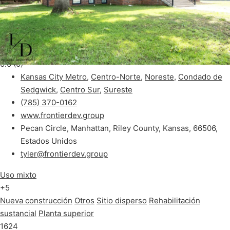
Popular
Grupo de Desarrollo Fronterizo
0.0
(0)
Kansas City Metro
,
Centro-Norte
,
Noreste
,
Condado de
Sedgwick
,
Centro Sur
,
Sureste
(785) 370-0162
www.frontierdev.group
Pecan Circle, Manhattan, Riley County, Kansas, 66506,
Estados Unidos
tyler@frontierdev.group
Uso mixto
+5
Nueva construcción
Otros
Sitio disperso
Rehabilitación
sustancial
Planta superior
1624