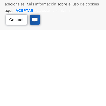
adicionales. Más información sobre el uso de cookies
ACEPTAR
aquí
.
Exclusión voluntaria
Volver arriba
RECURSOS EMPRESARIALES
SERVICIOS DE MANO DE
OBRA
Incentivos y financiación,
Impuestos, créditos y exenciones,
Búsqueda de empleo, Servicios
Selección del emplazamiento,
para demandantes de empleo,
Hacer negocios en Kansas
Servicios para empresarios