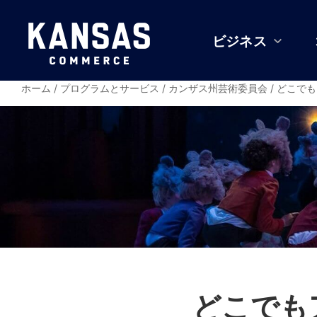
ビジネス
ホーム
/
プログラムとサービス
/
カンザス州芸術委員会
/
どこでも
どこでも