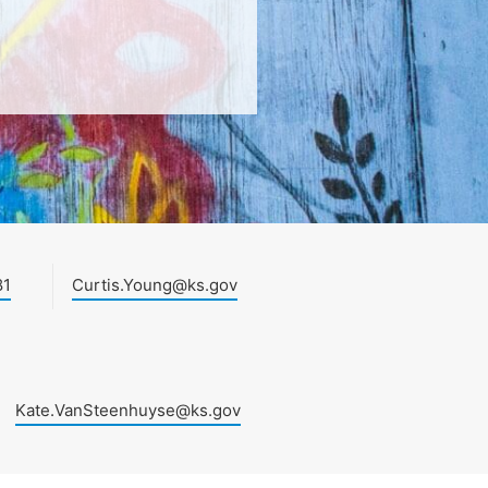
81
Curtis.Young@ks.gov
Kate.VanSteenhuyse@ks.gov