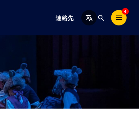
日
4
連絡先
本
語