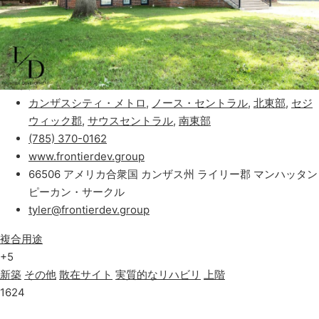
ポピュラー
フロンティア開発グループ
0.0
(0)
カンザスシティ・メトロ
,
ノース・セントラル
,
北東部
,
セジ
ウィック郡
,
サウスセントラル
,
南東部
(785) 370-0162
www.frontierdev.group
66506 アメリカ合衆国 カンザス州 ライリー郡 マンハッタン
ピーカン・サークル
tyler@frontierdev.group
複合用途
+5
新築
その他
散在サイト
実質的なリハビリ
上階
1624