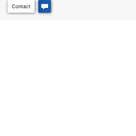
このページのトッ
プへ
ビジネス・リソース
ワークフォース・サービ
ス
優遇措置と融資, 税金・控除・免
除, 立地選定, カンザス州での事業
仕事探し, 求職者サービス, 雇用主
展開
サービス
質の高い場所
トラベル・カンザス
Infrastructure assessment,
カンザスへの旅行計画。訪れるべ
community planning,
き場所、アクティビティ、無料の