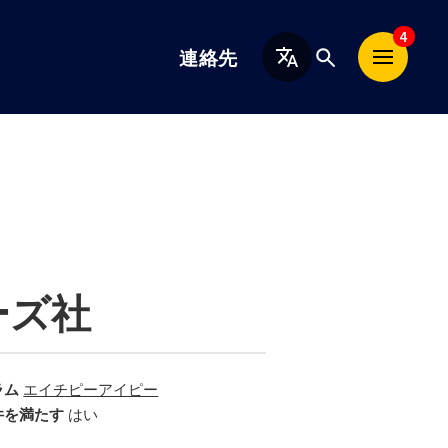
日
4
連絡先
本
語
ーズ社
ラム
エイチピーアイピー
件を満たす
はい