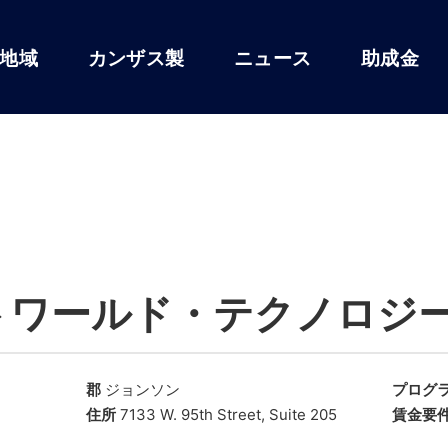
地域
カンザス製
ニュース
助成金
トワールド・テクノロジ
郡
ジョンソン
プログ
住所
7133 W. 95th Street, Suite 205
賃金要