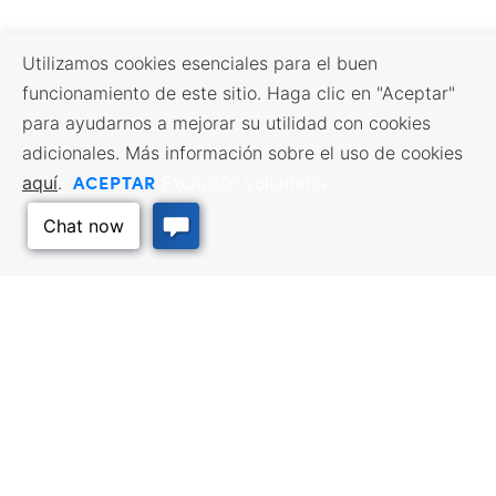
Utilizamos cookies esenciales para el buen
funcionamiento de este sitio. Haga clic en "Aceptar"
para ayudarnos a mejorar su utilidad con cookies
adicionales. Más información sobre el uso de cookies
ACEPTAR
aquí
.
Exclusión voluntaria
RECURSOS EMPRESARIALES
SERVICIOS DE MANO DE
OBRA
Incentivos y financiación,
Impuestos, créditos y exenciones,
Búsqueda de empleo, Servicios
Volver arriba
Selección del emplazamiento,
para demandantes de empleo,