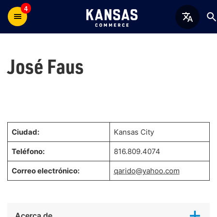
4
José Faus
Ciudad:
Kansas City
Teléfono:
816.809.4074
Correo electrónico:
qarido@yahoo.com
Acerca de