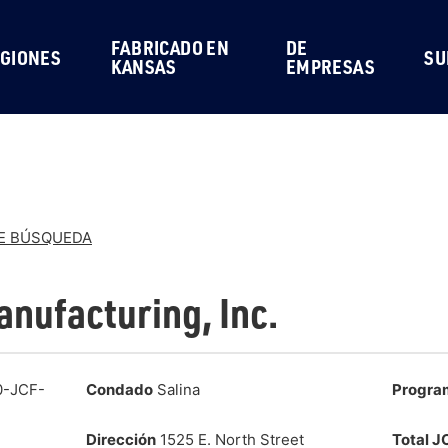
FABRICADO EN
DE
GIONES
SU
KANSAS
EMPRESAS
DE BÚSQUEDA
anufacturing, Inc.
-JCF-
Condado
Salina
Progra
Dirección
1525 E. North Street
Total J