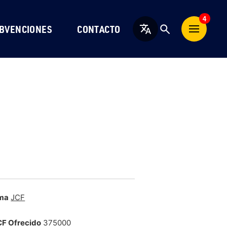
4
BVENCIONES
CONTACTO
Español
ma
JCF
CF Ofrecido
375000