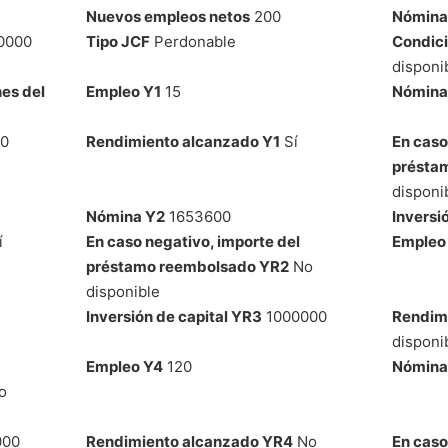
Nuevos empleos netos
200
Nómina 
0000
Tipo JCF
Perdonable
Condici
disponi
es del
Empleo Y1
15
Nómina
0
Rendimiento alcanzado Y1
Sí
En caso
présta
disponi
Nómina Y2
1653600
Inversi
í
En caso negativo, importe del
Empleo
préstamo reembolsado YR2
No
disponible
Inversión de capital YR3
1000000
Rendim
disponi
Empleo Y4
120
Nómina
o
000
Rendimiento alcanzado YR4
No
En caso