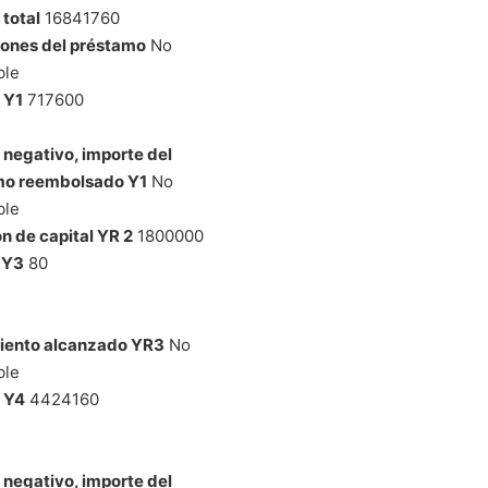
total
16841760
ones del préstamo
No
ble
 Y1
717600
 negativo, importe del
mo reembolsado Y1
No
ble
ón de capital YR 2
1800000
 Y3
80
iento alcanzado YR3
No
ble
 Y4
4424160
 negativo, importe del