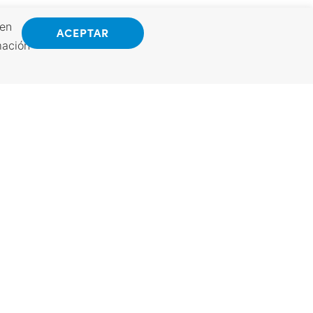
 en
ACEPTAR
mación