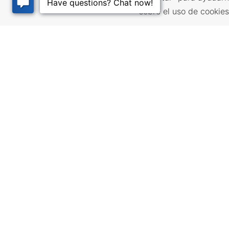
sobre el uso de cookie
RECURSOS
LUGARES
EMPRESARIALES
CALIDAD
Incentivos y financiación,
Infrastructur
Impuestos, créditos y
community pl