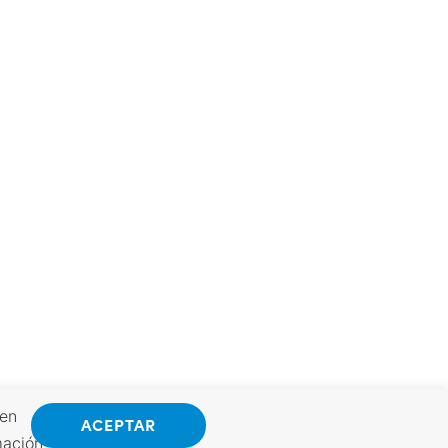
 en
ACEPTAR
mación