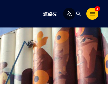
日
4
連絡先
本
語