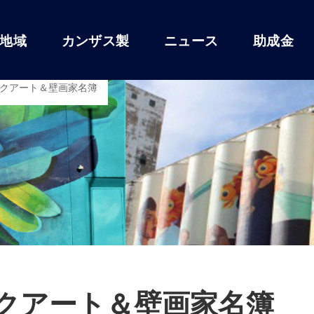
地域
カンザス製
ニュース
助成金
クアート＆壁画家名簿
クアート＆壁画家名簿