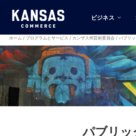
ビジネス
ホーム
/
プログラムとサービス
/
カンザス州芸術委員会
/
パブリッ
パブリッ