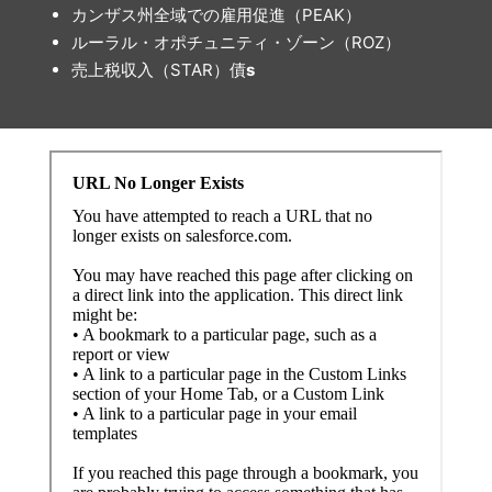
カンザス州全域での雇用促進（PEAK）
ルーラル・オポチュニティ・ゾーン（ROZ）
売上税収入（STAR）債
s