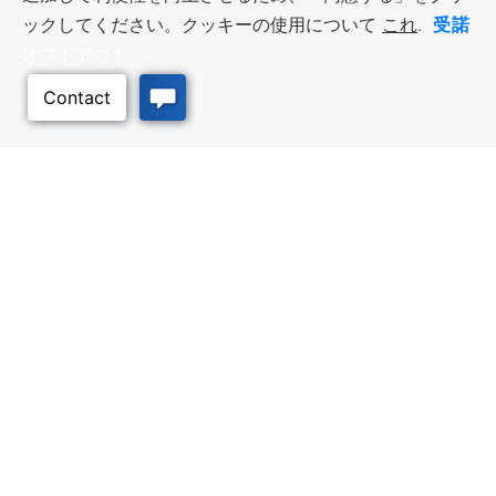
受諾
ックしてください。クッキーの使用について
これ
.
オプトアウト
このページのトッ
プへ
ビジネス・リソース
ワークフォース・サービ
ス
優遇措置と融資, 税金・控除・免
除, 立地選定, カンザス州での事業
仕事探し, 求職者サービス, 雇用主
展開
サービス