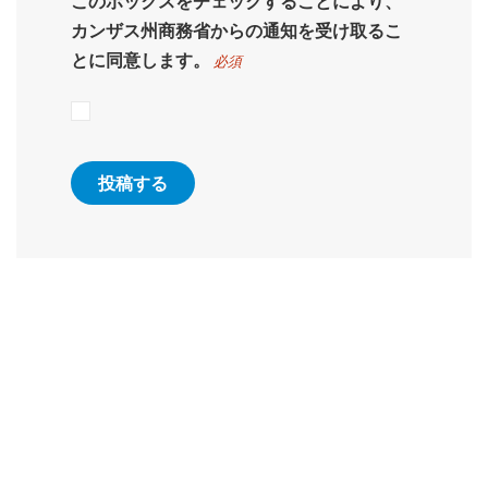
このボックスをチェックすることにより、
カンザス州商務省からの通知を受け取るこ
とに同意します。
必須
785.368.8500
|
ruralkanprosper@ks.gov
|
フェイスブック
|
ツイッター