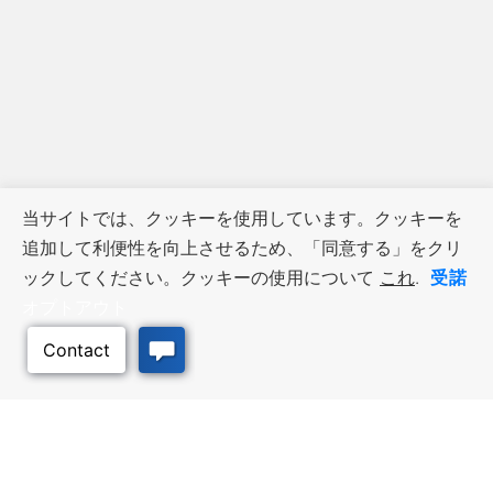
当サイトでは、クッキーを使用しています。クッキーを
追加して利便性を向上させるため、「同意する」をクリ
受諾
ックしてください。クッキーの使用について
これ
.
オプトアウト
ビジネス・リソース
ワークフォース・サービ
ス
優遇措置と融資, 税金・控除・免
除, 立地選定, カンザス州での事業
仕事探し, 求職者サービス, 雇用主
展開
サービス