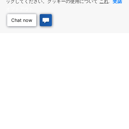
受諾
ックしてください。クッキーの使用について
これ
.
オプトアウト
ビジネス・リソース
ワークフォース・サービ
ス
優遇措置と融資, 税金・控除・免
除, 立地選定, カンザス州での事業
仕事探し, 求職者サービス, 雇用主
このページのトッ
展開
サービス
プへ
質の高い場所
トラベル・カンザス
Infrastructure assessment,
カンザスへの旅行計画。訪れるべ
community planning,
き場所、アクティビティ、無料の
development support, and
旅行ガイドを注文
downtown activation