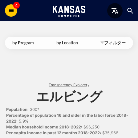
4
by Program
by Location
フィルター
Transparency Explorer
/
エルビング
Population:
300*
Percentage of population 16 and older in the labor force 2018-
2022:
5.9%
Median household income 2018-2022:
$96,250
Per capita income in past 12 months 2018-2022:
$35,966