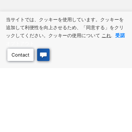
当サイトでは、クッキーを使用しています。クッキーを
追加して利便性を向上させるため、「同意する」をクリ
受諾
ックしてください。クッキーの使用について
これ
.
オプトアウト
ビジネス・リソース
ワークフォース・サービ
ス
優遇措置と融資, 税金・控除・免
除, 立地選定, カンザス州での事業
仕事探し, 求職者サービス, 雇用主
展開
サービス
このページのトッ
プへ