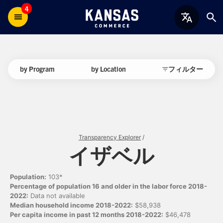
4
by Program
by Location
フィルター
Transparency Explorer
/
イザベル
Population:
103*
Percentage of population 16 and older in the labor force 2018-
2022:
Data not available
Median household income 2018-2022:
$58,938
Per capita income in past 12 months 2018-2022:
$46,478