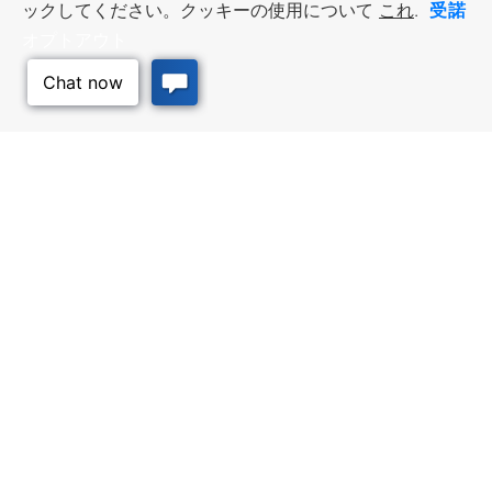
受諾
ックしてください。クッキーの使用について
これ
.
オプトアウト
ビジネス・リソース
ワークフォース・サービ
ス
優遇措置と融資, 税金・控除・免
除, 立地選定, カンザス州での事業
仕事探し, 求職者サービス, 雇用主
展開
サービス
このページのトッ
プへ
質の高い場所
トラベル・カンザス
Infrastructure assessment,
カンザスへの旅行計画。訪れるべ
community planning,
き場所、アクティビティ、無料の
development support, and
旅行ガイドを注文
downtown activation