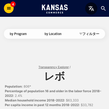
4
by Program
by Location
フィルター
Transparency Explorer
/
レボ
Population:
806*
Percentage of population 16 and older in the labor force 2018-
2022:
2.4%
Median household income 2018-2022:
$63,333
Per capita income in past 12 months 2018-2022:
$33,782