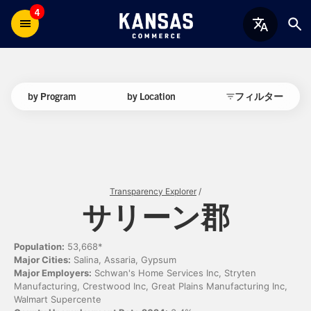
4
by Program
by Location
フィルター
Transparency Explorer
/
サリーン郡
Population:
53,668*
Major Cities:
Salina, Assaria, Gypsum
Major Employers:
Schwan's Home Services Inc, Stryten
Manufacturing, Crestwood Inc, Great Plains Manufacturing Inc,
Walmart Supercente