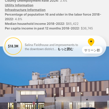
County Unemployment Rate 2024:
3.4%
Utility Information
Infrastructure Information
Percentage of population 16 and older in the labor force 2018-
2022:
4.8%
Median household income 2018-2022:
$65,422
Per capita income in past 12 months 2018-2022:
$36,745
Salina Fieldhouse and improvements to
$18.3M
the downtown district...
もっと読む
サリーン郡