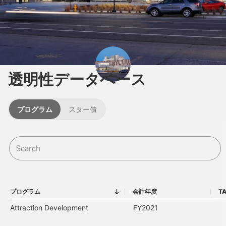
透明性データベース
プログラム
スター債
プログラム
会計年度
T
プログラム
会計年度
Attraction Development
FY2021