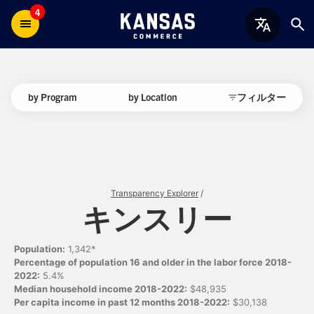
4
by Program
by Location
フィルター
Transparency Explorer
/
キンスリー
Population:
1,342*
Percentage of population 16 and older in the labor force 2018-
2022:
5.4%
Median household income 2018-2022:
$48,935
Per capita income in past 12 months 2018-2022:
$30,138