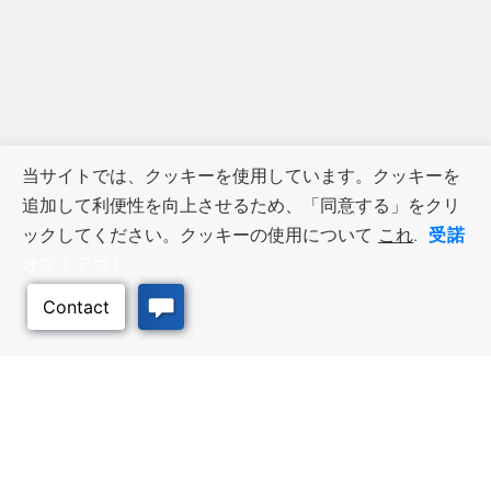
当サイトでは、クッキーを使用しています。クッキーを
追加して利便性を向上させるため、「同意する」をクリ
受諾
ックしてください。クッキーの使用について
これ
.
オプトアウト
ビジネス・リソース
ワークフォース・サービ
ス
優遇措置と融資, 税金・控除・免
除, 立地選定, カンザス州での事業
仕事探し, 求職者サービス, 雇用主
展開