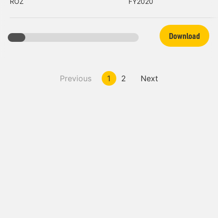
ROZ
FY2020
Download
Previous
1
2
Next