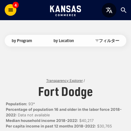
4
by Program
by Location
フィルター
Transparency Explorer
/
Fort Dodge
Population:
93*
Percentage of population 16 and older in the labor force 2018-
2022:
Data not available
Median household income 2018-2022:
$40,217
Per capita income in past 12 months 2018-2022:
$30,765