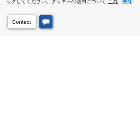
受諾
ックしてください。クッキーの使用について
これ
.
オプトアウト
ビジネス・リソース
ワークフォース・サービ
ス
優遇措置と融資, 税金・控除・免
除, 立地選定, カンザス州での事業
仕事探し, 求職者サービス, 雇用主
このページのトッ
展開
サービス
プへ
質の高い場所
トラベル・カンザス
Infrastructure assessment,
カンザスへの旅行計画。訪れるべ
community planning,
き場所、アクティビティ、無料の
development support, and
旅行ガイドを注文
downtown activation