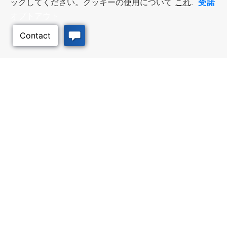
受諾
ックしてください。クッキーの使用について
これ
.
オプトアウト
ビジネス・リソース
ワークフォース・サービ
ス
優遇措置と融資, 税金・控除・免
除, 立地選定, カンザス州での事業
仕事探し, 求職者サービス, 雇用主
このページのトッ
展開
サービス
プへ
質の高い場所
トラベル・カンザス
Infrastructure assessment,
カンザスへの旅行計画。訪れるべ
community planning,
き場所、アクティビティ、無料の
development support, and
旅行ガイドを注文
downtown activation