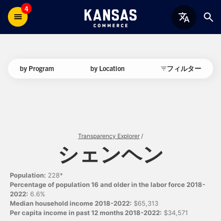
4
by Program
by Location
フィルター
Transparency Explorer
/
シェンヘン
Population:
228*
Percentage of population 16 and older in the labor force 2018-
2022:
6.6%
Median household income 2018-2022:
$65,313
Per capita income in past 12 months 2018-2022:
$34,571