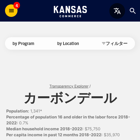
4
by Program
by Location
フィルター
Transparency Explorer
/
カーボンデール
Population:
1,341*
Percentage of population 16 and older in the labor force 2018-
2022:
0.7%
Median household income 2018-2022:
$75,750
Per capita income in past 12 months 2018-2022:
$35,970