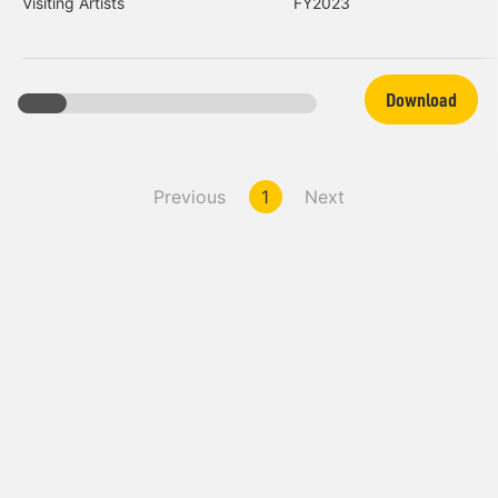
Visiting Artists
FY2023
Download
Previous
1
Next