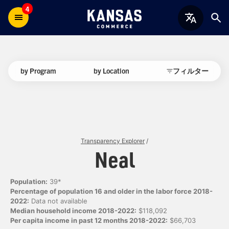
4
by Program
by Location
フィルター
Transparency Explorer
/
Neal
Population:
39*
Percentage of population 16 and older in the labor force 2018-
2022:
Data not available
Median household income 2018-2022:
$118,092
Per capita income in past 12 months 2018-2022:
$66,703