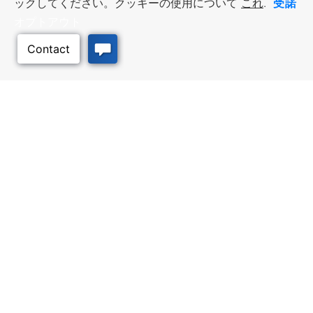
受諾
ックしてください。クッキーの使用について
これ
.
オプトアウト
ビジネス・リソース
ワークフォース・サービ
ス
優遇措置と融資, 税金・控除・免
除, 立地選定, カンザス州での事業
仕事探し, 求職者サービス, 雇用主
このページのトッ
展開
サービス
プへ
質の高い場所
トラベル・カンザス
Infrastructure assessment,
カンザスへの旅行計画。訪れるべ
community planning,
き場所、アクティビティ、無料の
development support, and
旅行ガイドを注文
downtown activation