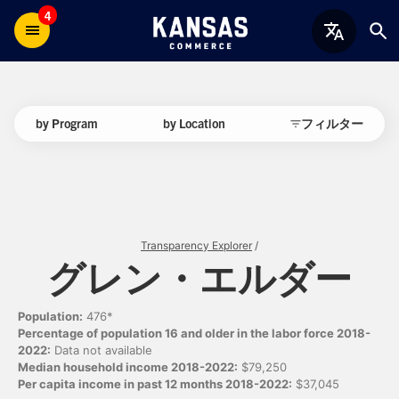
4
by Program
by Location
フィルター
Transparency Explorer
/
グレン・エルダー
Population:
476*
Percentage of population 16 and older in the labor force 2018-
2022:
Data not available
Median household income 2018-2022:
$79,250
Per capita income in past 12 months 2018-2022:
$37,045