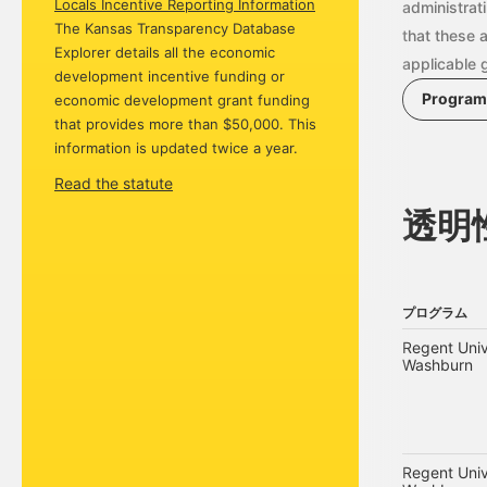
Locals Incentive Reporting Information
administrat
The Kansas Transparency Database
that these 
Explorer details all the economic
applicable 
development incentive funding or
Program 
economic development grant funding
that provides more than $50,000. This
information is updated twice a year.
Read the statute
透明
プログラム
プログラム
Regent Univ
Washburn
Regent Univ