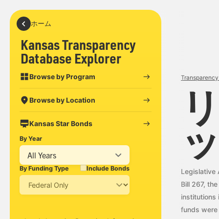
ホーム
Kansas Transparency
Database Explorer
Browse by Program
Transparency 
Browse by Location
Kansas Star Bonds
By Year
All Years
By Funding Type
Include Bonds
Legislative
Bill 267, t
institution
funds were 