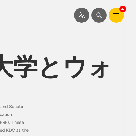
日
4
本
語
大学とウォ
 and Senate
cation
SFRF). These
ated KDC as the