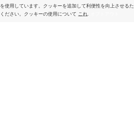
を使用しています。クッキーを追加して利便性を向上させるた
てください。クッキーの使用について
これ
.
オプトアウト
このページのトッ
プへ
い場所
ワークフォー
トラベル
ス・サービス
ザス
e assessment,
anning,
仕事探し, 求職者サービス, 雇用
カンザスへの旅
support, and
主サービス
べき場所、アク
ivation
料の旅行ガイド