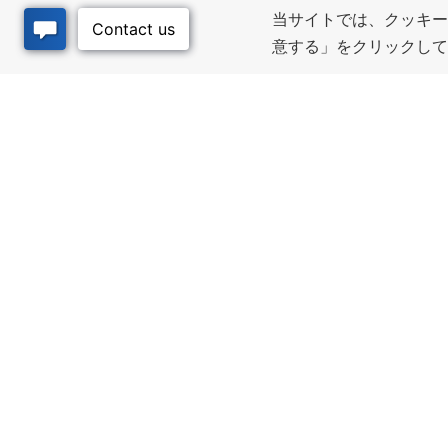
当サイトでは、クッキー
意する」をクリックし
ビジネス・リソ
質の高
ース
Infrastructur
community pl
優遇措置と融資, 税金・控除・
development 
免除, 立地選定, カンザス州での
downtown act
事業展開