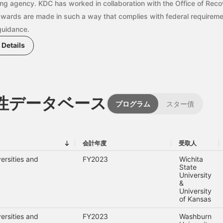
ing agency. KDC has worked in collaboration with the Office of Reco
awards are made in such a way that complies with federal requirem
guidance.
Details
性データベース
プログラム
スター債
会計年度
受取人
会計年度
受取人
ersities and
FY2023
Wichita
State
University
&
University
of Kansas
ersities and
FY2023
Washburn