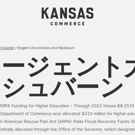
Explorer
/ Regent Universities and Washburn
リージェント
ッシュバーン
 ARPA Funding for Higher Education – Through 2022 House Bill 2510
he Department of Commerce was allocated $233 million for higher edu
s in American Rescue Plan Act (ARPA) State Fiscal Recovery Funds (
initially allocated through the Office of the Governor, which design