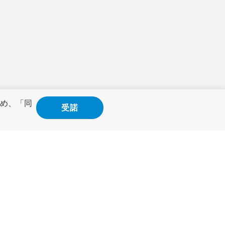
め、「同
受諾