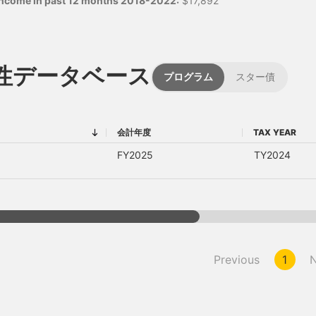
 income in past 12 months 2018-2022:
$17,892
性データベース
プログラム
スター債
会計年度
TAX YEAR
会計年度
TAX YEAR
FY2025
TY2024
Previous
1