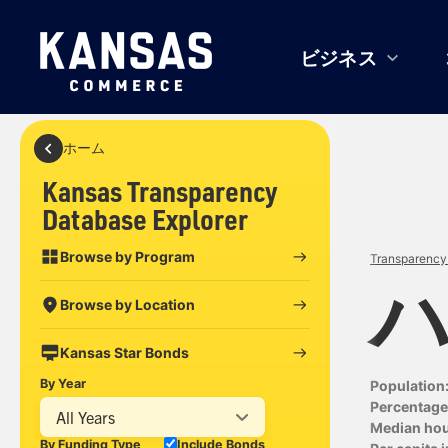
ビジネス
ホーム
Kansas Transparency
Database Explorer
Browse by Program
Transparency 
Browse by Location
Kansas Star Bonds
By Year
Population
Percentage 
All Years
Median ho
By Funding Type
Include Bonds