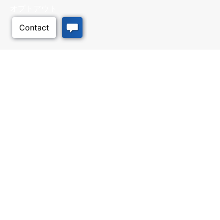
オプトアウト
ビジネス・リソース
ワークフォース・サービ
ス
優遇措置と融資, 税金・控除・免
除, 立地選定, カンザス州での事業
仕事探し, 求職者サービス, 雇用主
展開
サービス
このページのトッ
プへ
質の高い場所
トラベル・カンザス
Infrastructure assessment,
カンザスへの旅行計画。訪れるべ
community planning,
き場所、アクティビティ、無料の
development support, and
旅行ガイドを注文
downtown activation
インターナショナル
輸出プログラム＆サービス、投