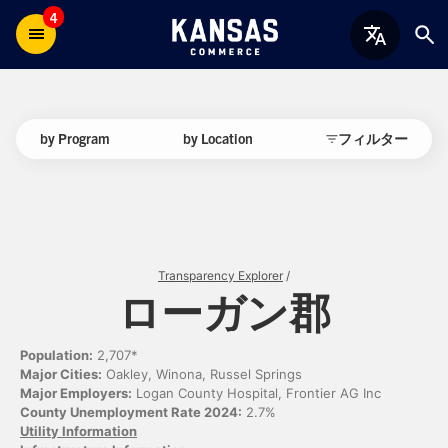
4
by Program
by Location
フィルター
Transparency Explorer
/
ローガン郡
Population:
2,707*
Major Cities:
Oakley, Winona, Russel Springs
Major Employers:
Logan County Hospital, Frontier AG Inc
County Unemployment Rate 2024:
2.7%
Utility Information