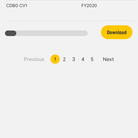
CDBG CV1
FY2020
Download
Previous
1
2
3
4
5
Next