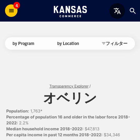
4
by Program
by Location
フィルター
Transparency Explorer
/
オベリン
Population:
1,763*
Percentage of population 16 and older in the labor force 2018-
2022:
2.2%
Median household income 2018-2022:
$47,813
Per capita income in past 12 months 2018-2022:
$34,346