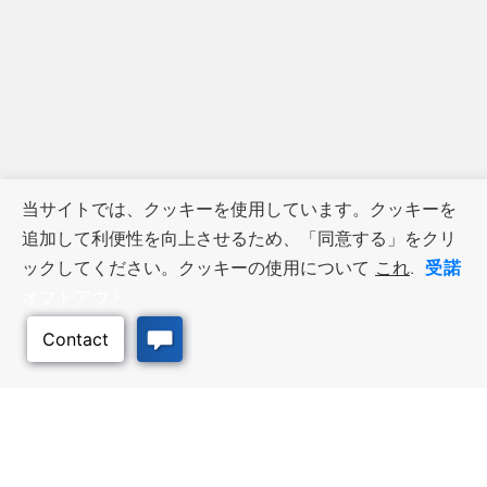
当サイトでは、クッキーを使用しています。クッキーを
追加して利便性を向上させるため、「同意する」をクリ
受諾
ックしてください。クッキーの使用について
これ
.
オプトアウト
ビジネス・リソース
ワークフォース・サービ
ス
優遇措置と融資, 税金・控除・免
除, 立地選定, カンザス州での事業
仕事探し, 求職者サービス, 雇用主