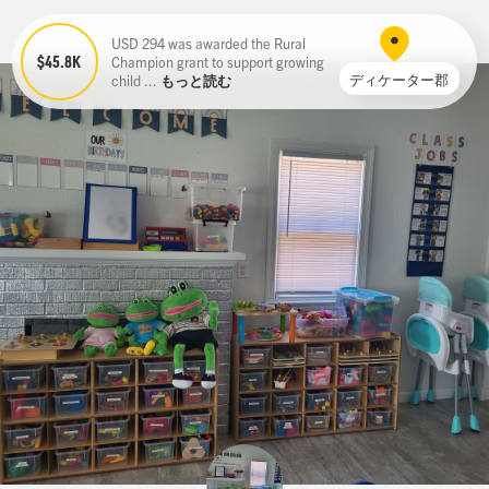
USD 294 was awarded the Rural
$45.8K
Champion grant to support growing
ディケーター郡
child ...
もっと読む