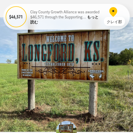
Clay County Growth Alliance was awarded
$46,571
$46,571 through the Supporting...
もっと
クレイ郡
読む