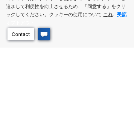
追加して利便性を向上させるため、「同意する」をクリ
受諾
ックしてください。クッキーの使用について
これ
.
オプトアウト
ビジネス・リソース
ワークフォース・サービ
ス
優遇措置と融資, 税金・控除・免
除, 立地選定, カンザス州での事業
仕事探し, 求職者サービス, 雇用主
展開
サービス
このページのトッ
プへ
質の高い場所
トラベル・カンザス
Infrastructure assessment,
カンザスへの旅行計画。訪れるべ
community planning,
き場所、アクティビティ、無料の
development support, and
旅行ガイドを注文
downtown activation