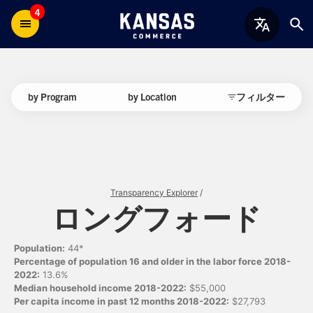
4
by Program
by Location
フィルター
Transparency Explorer
/
ロングフォード
Population:
44*
Percentage of population 16 and older in the labor force 2018-
2022:
13.6%
Median household income 2018-2022:
$55,000
Per capita income in past 12 months 2018-2022:
$27,793