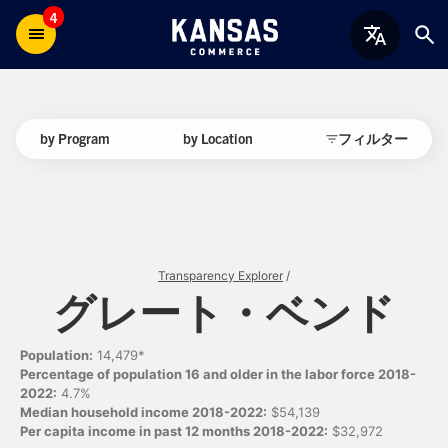
4
by Program
by Location
フィルター
Transparency Explorer
/
グレート・ベンド
Population:
14,479*
Percentage of population 16 and older in the labor force 2018-
2022:
4.7%
Median household income 2018-2022:
$54,139
Per capita income in past 12 months 2018-2022:
$32,972