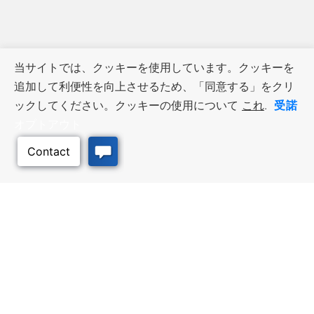
当サイトでは、クッキーを使用しています。クッキーを
追加して利便性を向上させるため、「同意する」をクリ
受諾
ックしてください。クッキーの使用について
これ
.
オプトアウト
ビジネス・リソース
ワークフォース・サービ
ス
優遇措置と融資, 税金・控除・免
除, 立地選定, カンザス州での事業
仕事探し, 求職者サービス, 雇用主
展開
サービス
このページのトッ
プへ