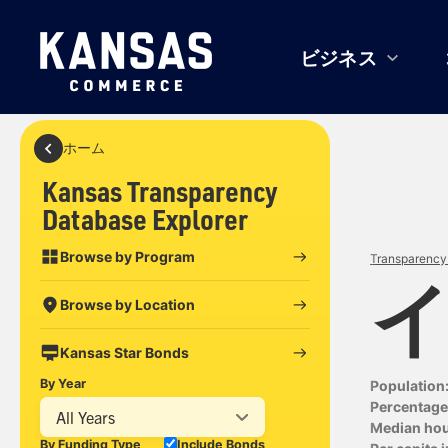
ビジネス
ホーム
Kansas Transparency
Database Explorer
Browse by Program
Transparency 
Browse by Location
Kansas Star Bonds
By Year
Population
Percentage 
All Years
Median ho
By Funding Type
Include Bonds