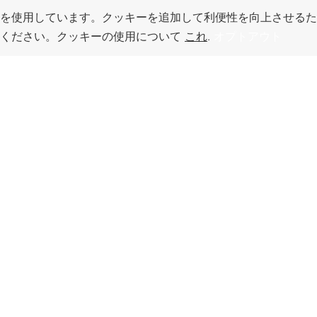
を使用しています。クッキーを追加して利便性を向上させるた
てください。クッキーの使用について
これ
.
オプトアウト
このページのトッ
プへ
い場所
ワークフォー
トラベル
ス・サービス
ザス
e assessment,
anning,