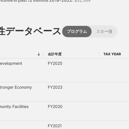
 income in past 12 months 2018-2022:
$32,569
性データベース
プログラム
スター債
会計年度
TAX YEAR
会計年度
TAX YEAR
Development
FY2025
Stronger Economy
FY2023
ity Facilities
FY2020
FY2021