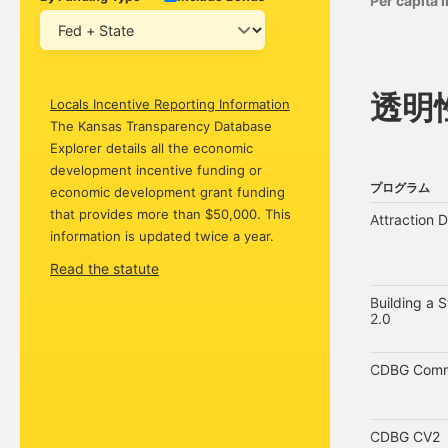
Per capita
透明
Locals Incentive Reporting Information
The Kansas Transparency Database
Explorer details all the economic
development incentive funding or
プログラム
economic development grant funding
プログラム
that provides more than $50,000. This
Attraction 
information is updated twice a year.
Read the statute
Building a 
2.0
CDBG Commun
CDBG CV2