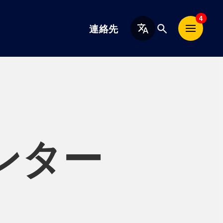
日
4
連絡先
本
語
ンター