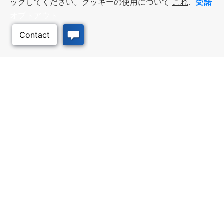
受諾
ックしてください。クッキーの使用について
これ
.
オプトアウト
ビジネス・リソース
ワークフォース・サービ
ス
優遇措置と融資, 税金・控除・免
除, 立地選定, カンザス州での事業
仕事探し, 求職者サービス, 雇用主
このページのトッ
展開
サービス
プへ
質の高い場所
トラベル・カンザス
Infrastructure assessment,
カンザスへの旅行計画。訪れるべ
community planning,
き場所、アクティビティ、無料の
development support, and
旅行ガイドを注文
downtown activation