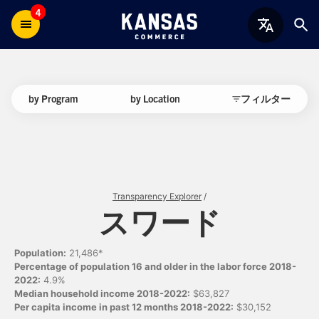
4
by Program
by Location
フィルター
Transparency Explorer
/
スワード
Population:
21,486*
Percentage of population 16 and older in the labor force 2018-
2022:
4.9%
Median household income 2018-2022:
$63,827
Per capita income in past 12 months 2018-2022:
$30,152