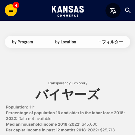
4
by Program
by Location
フィルター
Transparency Explorer
/
バイヤーズ
Population:
11*
Percentage of population 16 and older in the labor force 2018-
2022:
Data not available
Median household income 2018-2022:
$45,000
Per capita income in past 12 months 2018-2022:
$25,718