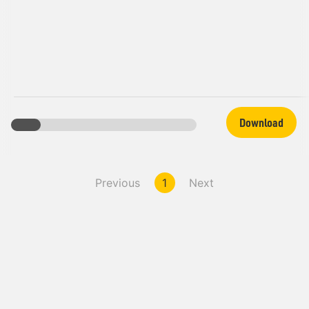
Download
Previous
1
Next