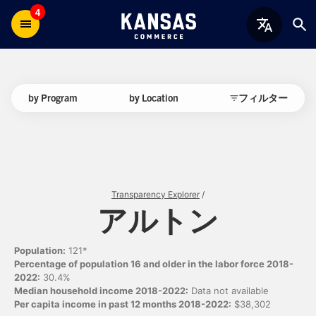
4
by Program
by Location
フィルター
Transparency Explorer
/
アルトン
Population:
121*
Percentage of population 16 and older in the labor force 2018-
2022:
30.4%
Median household income 2018-2022:
Data not available
Per capita income in past 12 months 2018-2022:
$38,302