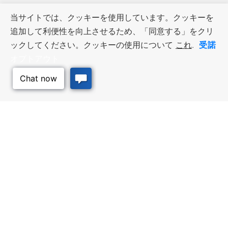
当サイトでは、クッキーを使用しています。クッキーを
追加して利便性を向上させるため、「同意する」をクリ
受諾
ックしてください。クッキーの使用について
これ
.
オプトアウト
ビジネス・リソース
ワークフォース・サービ
ス
優遇措置と融資, 税金・控除・免
除, 立地選定, カンザス州での事業
仕事探し, 求職者サービス, 雇用主
展開
サービス
このページのトッ
プへ
質の高い場所
トラベル・カンザス