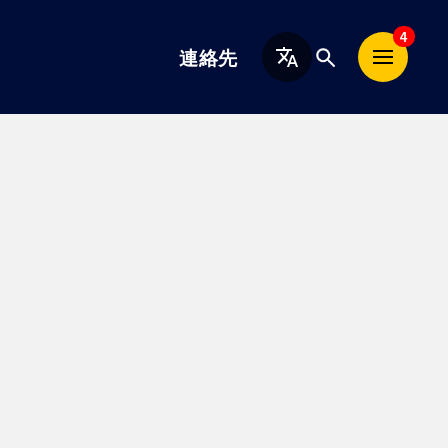
日
4
連絡先
本
語