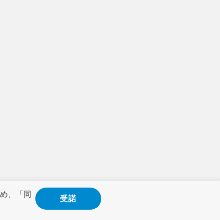
め、「同
受諾