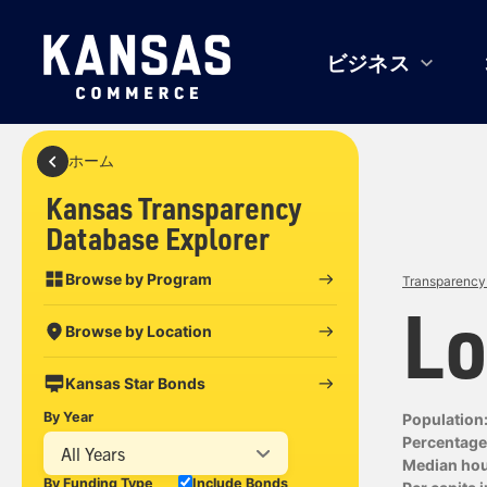
ビジネス
ホーム
Kansas Transparency
Database Explorer
Browse by Program
Transparency 
Lo
Browse by Location
Kansas Star Bonds
By Year
Population
Percentage 
All Years
Median ho
By Funding Type
Include Bonds