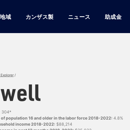
地域
カンザス製
ニュース
助成金
Explorer
/
well
:
304*
of population 16 and older in the labor force 2018-2022:
4.8%
usehold income 2018-2022:
$88,214