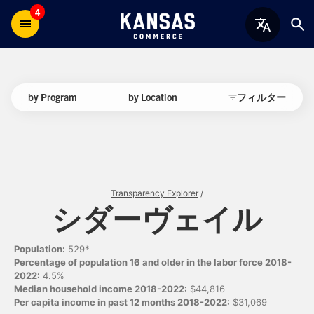
4
by Program
by Location
フィルター
Transparency Explorer
/
シダーヴェイル
Population:
529*
Percentage of population 16 and older in the labor force 2018-
2022:
4.5%
Median household income 2018-2022:
$44,816
Per capita income in past 12 months 2018-2022:
$31,069