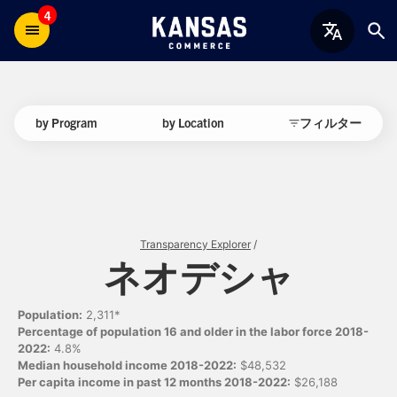
4
by Program
by Location
フィルター
Transparency Explorer
/
ネオデシャ
Population:
2,311*
Percentage of population 16 and older in the labor force 2018-
2022:
4.8%
Median household income 2018-2022:
$48,532
Per capita income in past 12 months 2018-2022:
$26,188