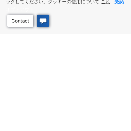
受諾
ックしてください。クッキーの使用について
これ
.
オプトアウト
ビジネス・リソース
ワークフォース・サービ
ス
優遇措置と融資, 税金・控除・免
除, 立地選定, カンザス州での事業
仕事探し, 求職者サービス, 雇用主
展開
サービス
このページのトッ
プへ
質の高い場所
トラベル・カンザス
Infrastructure assessment,
カンザスへの旅行計画。訪れるべ
community planning,
き場所、アクティビティ、無料の
development support, and
旅行ガイドを注文
downtown activation