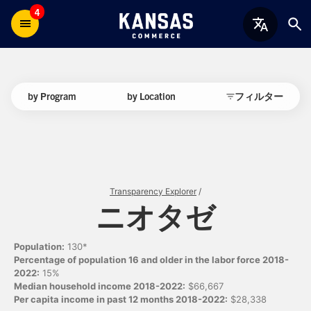
4
by Program
by Location
フィルター
Transparency Explorer
/
ニオタゼ
Population:
130*
Percentage of population 16 and older in the labor force 2018-
2022:
15%
Median household income 2018-2022:
$66,667
Per capita income in past 12 months 2018-2022:
$28,338