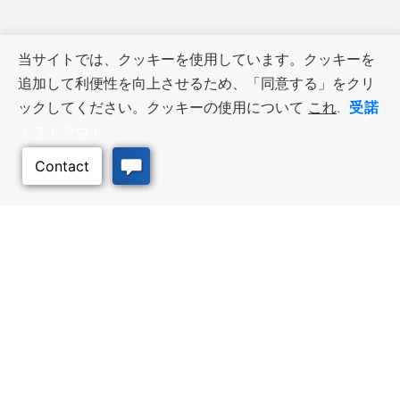
当サイトでは、クッキーを使用しています。クッキーを
追加して利便性を向上させるため、「同意する」をクリ
受諾
ックしてください。クッキーの使用について
これ
.
オプトアウト
ビジネス・リソース
ワークフォース・サービ
ス
優遇措置と融資, 税金・控除・免
除, 立地選定, カンザス州での事業
仕事探し, 求職者サービス, 雇用主
展開
サービス
このページのトッ
プへ