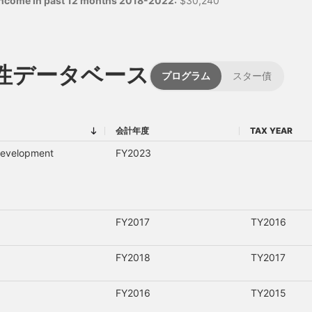
 income in past 12 months 2018-2022:
$30,240
性データベース
プログラム
スター債
会計年度
TAX YEAR
会計年度
TAX YEAR
Development
FY2023
FY2017
TY2016
FY2018
TY2017
FY2016
TY2015