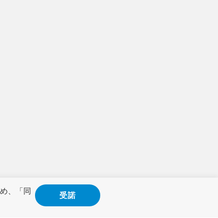
め、「同
受諾