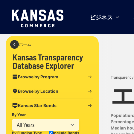
ビジネス
ホーム
Kansas Transparency
Database Explorer
Browse by Program
Transparency 
Browse by Location
Kansas Star Bonds
By Year
Population
Percentage 
All Years
Median ho
By Funding Type
Include Bonds