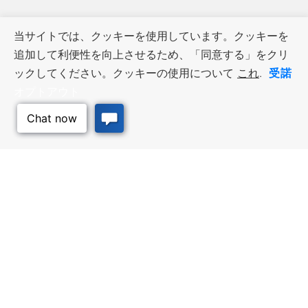
当サイトでは、クッキーを使用しています。クッキーを
追加して利便性を向上させるため、「同意する」をクリ
受諾
ックしてください。クッキーの使用について
これ
.
オプトアウト
ビジネス・リソース
ワークフォース・サービ
ス
優遇措置と融資, 税金・控除・免
除, 立地選定, カンザス州での事業
仕事探し, 求職者サービス, 雇用主
展開
サービス
このページのトッ
プへ
質の高い場所
トラベル・カンザス
Infrastructure assessment,
カンザスへの旅行計画。訪れるべ