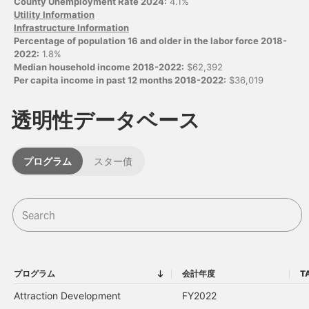
County Unemployment Rate 2024:
4.1%
Utility Information
Infrastructure Information
Percentage of population 16 and older in the labor force 2018-
2022:
1.8%
Median household income 2018-2022:
$62,392
Per capita income in past 12 months 2018-2022:
$36,019
透明性データベース
プログラム
スター債
プログラム
会計年度
T
プログラム
会計年度
Attraction Development
FY2022