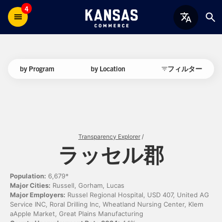
4
by Program
by Location
フィルター
Transparency Explorer
/
ラッセル郡
Population:
6,679*
Major Cities:
Russell, Gorham, Lucas
Major Employers:
Russel Regional Hospital, USD 407, United AG
Service INC, Roral Drilling Inc, Wheatland Nursing Center, Klem
aApple Market, Great Plains Manufacturing