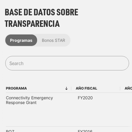
BASE DE DATOS SOBRE
TRANSPARENCIA
Programas
Bonos STAR
PROGRAMA
AÑO FISCAL
AÑO
PROGRAMA
AÑO FISCAL
Connectivity Emergency
FY2020
Response Grant
ROZ
FY2016