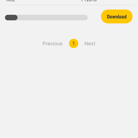
Download
Previous
1
Next