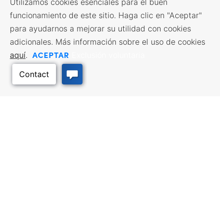
Utilizamos cookies esenciales para el buen
funcionamiento de este sitio. Haga clic en "Aceptar"
para ayudarnos a mejorar su utilidad con cookies
adicionales. Más información sobre el uso de cookies
ACEPTAR
aquí
.
Exclusión voluntaria
RECURSOS EMPRESARIALES
SERVICIOS DE MANO DE
OBRA
Incentivos y financiación,
Impuestos, créditos y exenciones,
Búsqueda de empleo, Servicios
Selección del emplazamiento,
para demandantes de empleo,
Hacer negocios en Kansas
Servicios para empresarios
Volver arriba
LUGARES DE CALIDAD
VIAJES A KANSAS
Infrastructure assessment,
Planifique su viaje a Kansas.