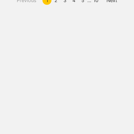
Previous
1
2
3
4
5
…
10
Next